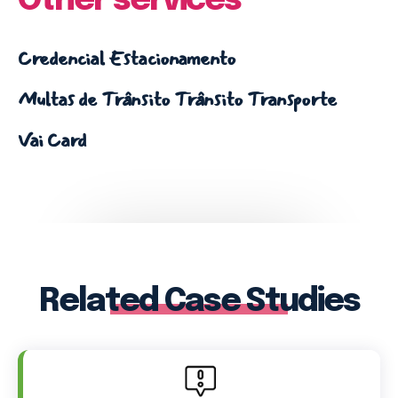
Other services
(71) 98264-0756
Credencial Estacionamento
Multas de Trânsito
Trânsito
Transporte
Ouvidoria
Vai Card
(71) 9 9981-0262
Related Case Studies