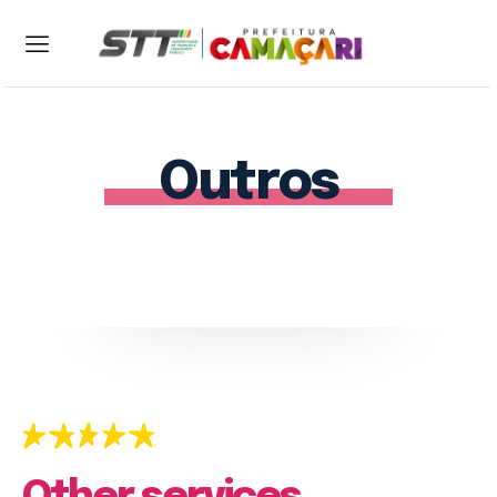
ENTRAR
CADASTRAR
Outros
Home
Sobre a STT
Serviços
Notícias
Contato
Central 24h: