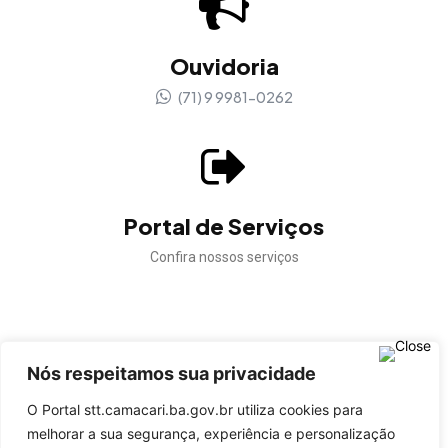
Ouvidoria
(71) 9 9981-0262
Portal de Serviços
Confira nossos serviços
Nós respeitamos sua privacidade
Confira a autenticidade dos documentos gerados pela
STT Camaçari.
O Portal stt.camacari.ba.gov.br utiliza cookies para
melhorar a sua segurança, experiência e personalização
VALIDAR DOCUMENTO