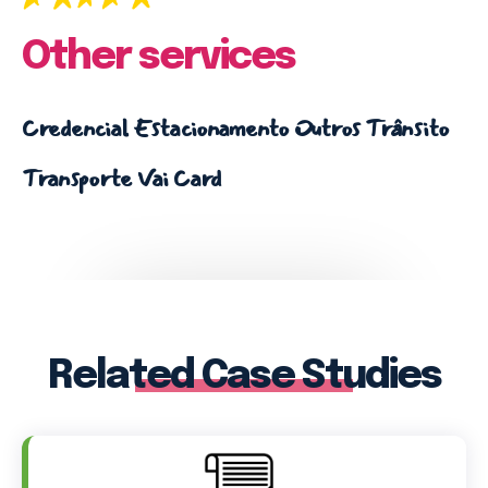
(71) 98264-0756
Other services
Credencial Estacionamento
Outros
Trânsito
Ouvidoria
Transporte
Vai Card
(71) 9 9981-0262
Related Case Studies