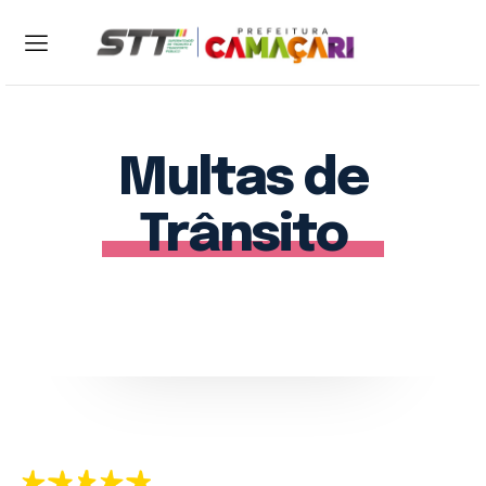
ENTRAR
CADASTRAR
Multas de
Home
Sobre a STT
Trânsito
Serviços
Notícias
Contato
Central 24h: