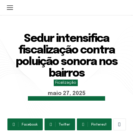
ENTRAR
Sedur intensifica
CADASTRAR
fiscalização contra
Home
poluição sonora nos
Sobre a STT
Serviços
bairros
Notícias
Ficalização
Contato
maio 27, 2025
Central 24h:
Facebook
Twitter
Pinterest