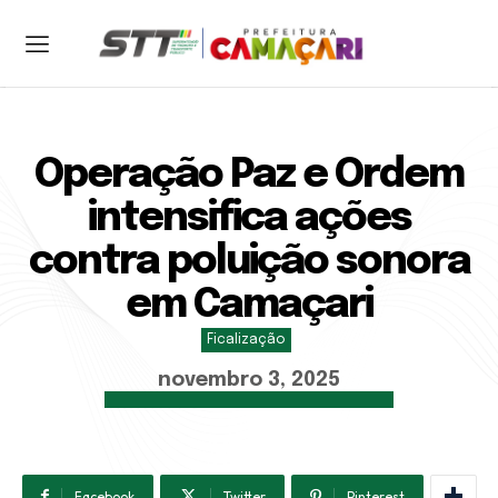
ENTRAR
CADASTRAR
Operação Paz e Ordem
Home
intensifica ações
Sobre a STT
contra poluição sonora
Serviços
Notícias
em Camaçari
Contato
Ficalização
novembro 3, 2025
Central 24h:
Facebook
Twitter
Pinterest