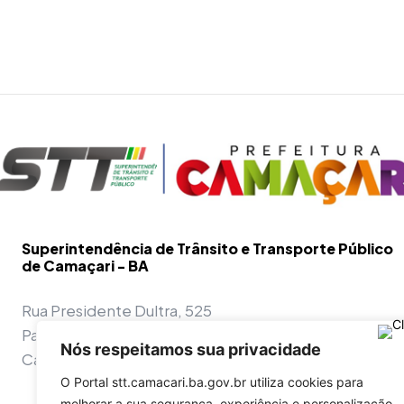
Superintendência de Trânsito e Transporte Público
de Camaçari - BA
Rua Presidente Dultra, 525
Parque Nascentes do Rio Capivara
Nós respeitamos sua privacidade
Camaçari - BA - 42800-970
O Portal stt.camacari.ba.gov.br utiliza cookies para
melhorar a sua segurança, experiência e personalização