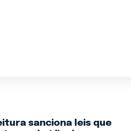
ntral 24h:
(71) 98264-0756
Ouvidoria
(71) 9 9981-0262
itura sanciona leis que