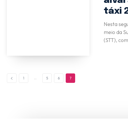
alvar
táxi 
Nesta segu
meio da Su
(STT), com
...
1
5
6
7