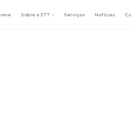
Home
Sobre a STT
Serviços
Notícias
Co
ENTRAR
DASTRAR
e
e a STT
ços
ias
ato