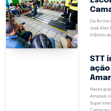
Escol
Cama
De forma l
José Alan 
trânsito du
STT i
ação
Amar
Nesta quar
Amarelo na
Superinten
Camaçari (