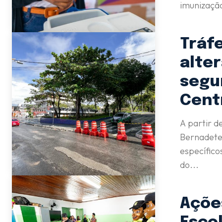
imunização
Tráfe
alter
segu
Cent
A partir d
Bernadete 
específic
do...
Açõe