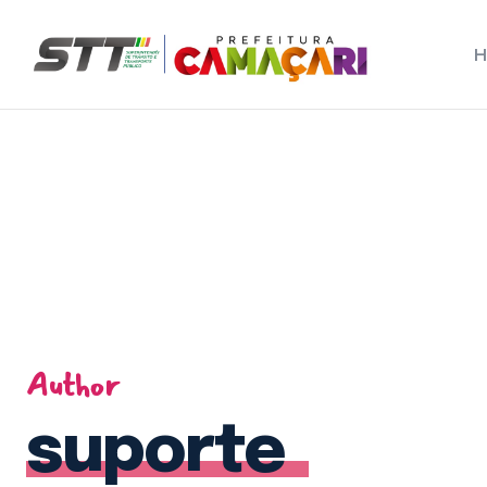
CA
Hom
Sobr
Servi
Notíc
Cont
Author
suporte