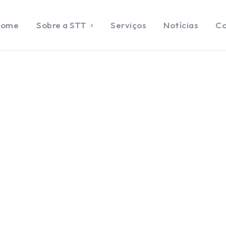
Home
Sobre a STT
Serviços
Notícias
Co
ENTRAR
DASTRAR
e
e a STT
ços
ias
ato