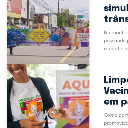
simul
trân
Na manhã 
passando p
repente, s
Limp
Vaci
em p
Como part
promovida 