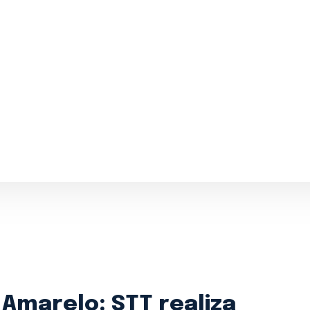
ntral 24h:
(71) 98264-0756
Ouvidoria
(71) 9 9981-0262
 Amarelo: STT realiza