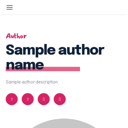
ENTRAR
Author
CADASTRAR
Sample author
Home
Sobre a STT
name
Serviços
Notícias
Sample author description
Contato
Central 24h: