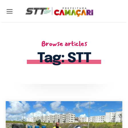
ENTRAR
CADASTRAR
Browse articles
Home
Tag:
STT
Sobre a STT
Serviços
Notícias
Contato
Central 24h: