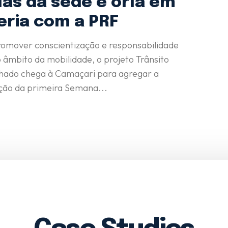
las da sede e orla em
eria com a PRF
romover conscientização e responsabilidade
o âmbito da mobilidade, o projeto Trânsito
hado chega à Camaçari para agregar a
ão da primeira Semana...