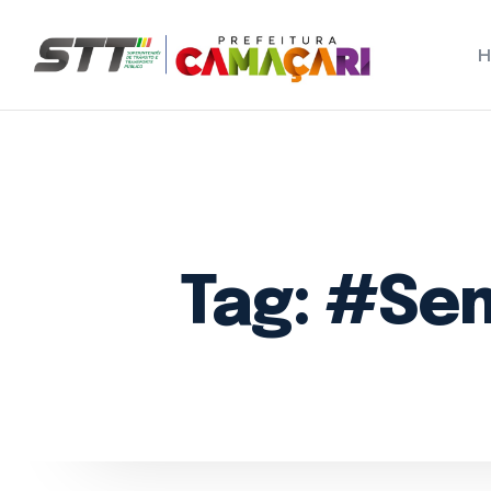
CA
Hom
Sobr
Tag:
#Sem
Servi
Notíc
Cont