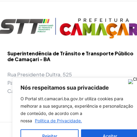
Superintendência de Trânsito e Transporte Público
de Camaçari - BA
Rua Presidente Dultra, 525
Parque Nascentes do Rio Capivara
Nós respeitamos sua privacidade
Camaçari - BA - 42800-970
O Portal stt.camacari.ba.gov.br utiliza cookies para
melhorar a sua segurança, experiência e personalização
de conteúdo, de acordo com a
nossa
Política de Privacidade.
Confira a autenticidade dos do
Rejeitar
Aceitar