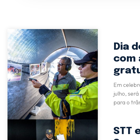
Ce
Dia 
com 
grat
Em celebr
julho, ser
para o trâ
STT 