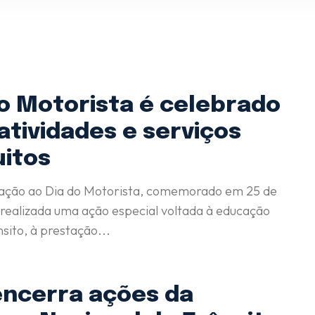
ntral 24h:
(71) 98264-0756
Ouvidoria
do Motorista é celebrado
(71) 9 9981-0262
atividades e serviços
uitos
ação ao Dia do Motorista, comemorado em 25 de
á realizada uma ação especial voltada à educação
nsito, à prestação...
encerra ações da