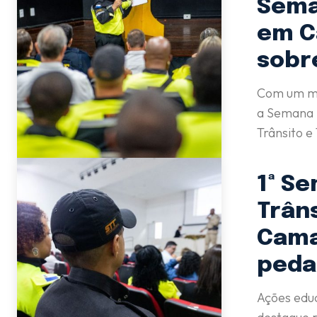
Sema
em C
sobr
Com um mo
a Semana N
Trânsito e
1ª S
Trân
Cama
peda
Ações educ