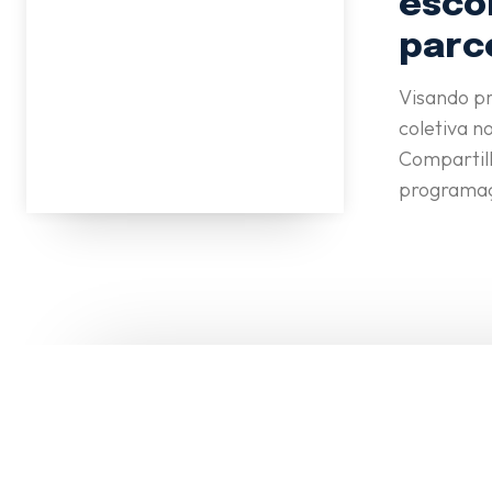
esco
parc
Visando p
coletiva n
Compartil
programaç