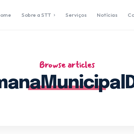
Home
Sobre a STT
Serviços
Notícias
Co
ENTRAR
DASTRAR
e
Browse articles
e a STT
anaMunicipalD
ços
ias
ato