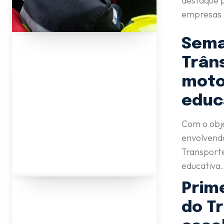
destaque p
empresas e
Sema
Trân
moto
educ
Com o obje
envolvendo
Transporte
educativa.
Prim
do T