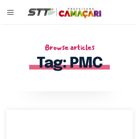
ENTRAR
CADASTRAR
Browse articles
Home
Tag:
PMC
Sobre a STT
Serviços
Notícias
Contato
Central 24h: