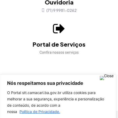
Ouvidoria
(71) 9 9981-0262
Portal de Serviços
Confira nossos serviços
Nós respeitamos sua privacidade
Confira a autenticidade dos documentos gerados pela
STT Camaçari.
O Portal stt.camacari.ba.gov.br utiliza cookies para
melhorar a sua segurança, experiência e personalização
VALIDAR DOCUMENTO
de conteúdo, de acordo com a
nossa
Política de Privacidade.
© STT Camaçari - Todos os direitos reservados.