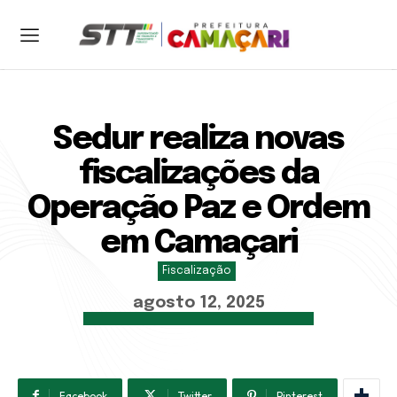
ENTRAR
CADASTRAR
Sedur realiza novas
Home
fiscalizações da
Sobre a STT
Operação Paz e Ordem
Serviços
Notícias
em Camaçari
Contato
Fiscalização
agosto 12, 2025
Central 24h:
Facebook
Twitter
Pinterest