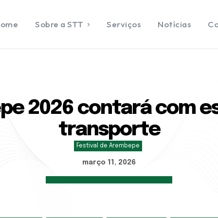
Home
Sobre a STT
Serviços
Notícias
Co
ENTRAR
DASTRAR
e
epe 2026 contará com e
e a STT
transporte
ços
ias
Festival de Arembepe
ato
março 11, 2026