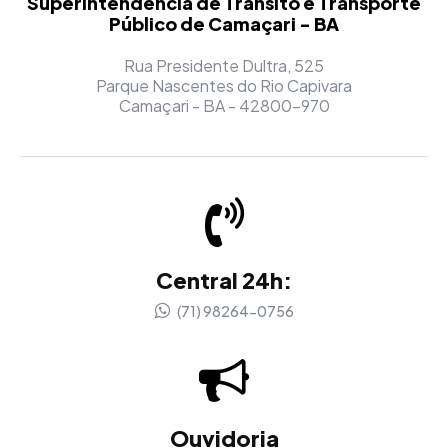
Superintendência de Trânsito e Transporte
Público de Camaçari - BA
Rua Presidente Dultra, 525
Parque Nascentes do Rio Capivara
Camaçari - BA - 42800-970
Central 24h:
(71) 98264-0756
Ouvidoria