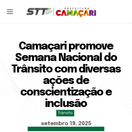
ENTRAR
CADASTRAR
Camaçari promove
Home
Semana Nacional do
Sobre a STT
Trânsito com diversas
Serviços
Notícias
ações de
Contato
conscientização e
inclusão
Trânsito
Central 24h:
setembro 19, 2025